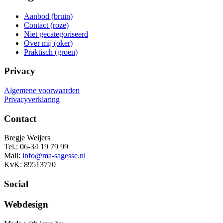
Aanbod (bruin)
Contact (roze)
Niet gecategoriseerd
Over mij (oker)
Praktisch (groen)
Privacy
Algemene voorwaarden
Privacyverklaring
Contact
Bregje Weijers
Tel.: 06-34 19 79 99
Mail:
info@ma-sagesse.nl
KvK: 89513770
Social
Webdesign