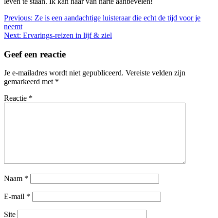
leven te staan. Ik kan haar van harte aanbevelen!
Bericht
Previous:
Ze is een aandachtige luisteraar die echt de tijd voor je
neemt
navigatie
Next:
Ervarings-reizen in lijf & ziel
Geef een reactie
Je e-mailadres wordt niet gepubliceerd.
Vereiste velden zijn
gemarkeerd met
*
Reactie
*
Naam
*
E-mail
*
Site